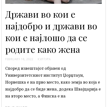
Држави во кои е
најдобро и држави во
кои е најлошо да се
родите како жена
FEBRUARY 18, 2022
КУЛТУРА
Според извештајот објавен од
Универзитетскиот институт Џорџтаун,
Норвешка е на прво место, како земја во која е
најдобро да се биде жена, додека Швајцарија е
на второ место, а Финска е на