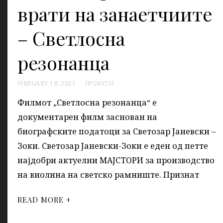
врати на занаетчиите
– Светлосна
резонанца
FEBRUARY 19, 2021
ПРОЕКТИ
Филмот „Светлосна резонанца“ е
документарен филм заснован на
биографските податоци за Светозар Јаневски –
Зоки. Светозар Јаневски-Зоки е еден од петте
најдобри актуелни МАЈСТОРИ за производство
на виолина на светско рамниште. Признат
READ MORE +