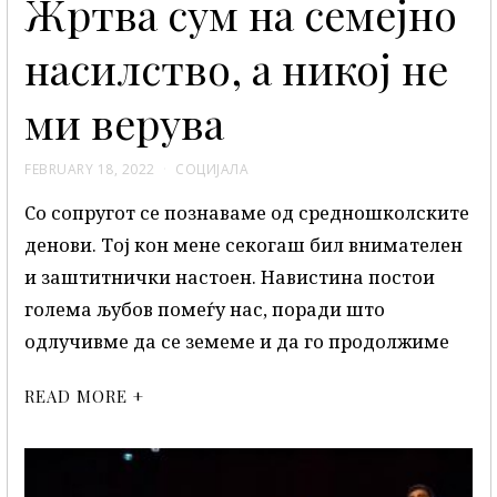
Жртва сум на семејно
насилство, а никој не
ми верува
FEBRUARY 18, 2022
СОЦИЈАЛА
Со сопругот се познаваме од средношколските
денови. Тој кон мене секогаш бил внимателен
и заштитнички настоен. Навистина постои
голема љубов помеѓу нас, поради што
одлучивме да се земеме и да го продолжиме
READ MORE +