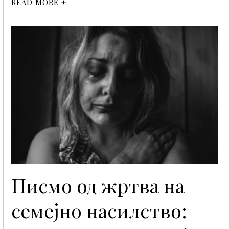
READ MORE +
Писмо од жртва на
семејно насилство: