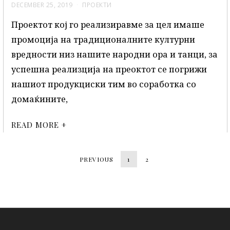
DECEMBER 25, 2019
ПРОЕКТИ
Проектот кој го реализиравме за цел имаше
промоција на традиционалните културни
вредности низ нашите народни ора и танци, за
успешна реализција на преоктот се погрижи
нашиот продукциски тим во соработка со
домаќините,
READ MORE +
PREVIOUS
1
2