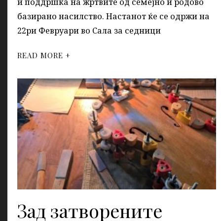
и поддршка на жртвите од семејно и родово
базирано насилство. Настанот ќе се одржи на
22ри Февруари во Сала за седници
READ MORE +
Зад затворените