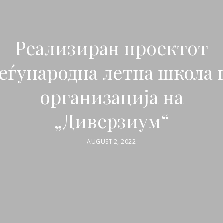
Реализиран социјалниот 
Реализиран проектот
уманитарен проект „Ден 
еѓународна летна школа 
Заедно против онлајн
друштвени игри со стар
насилството кон жените
организација на
„Диверзиум“
лица“
JUNE 6, 2022
MARCH 19, 2022
AUGUST 2, 2022