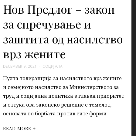
Нов Предлог – закон
за спречување и
заштита од насилство
врз жените
DECEMBER 9, 2021
СОЦИЈАЛА
Нулта толеранција за насилството врз жените
и семејното насилство за Министерството за
труд и социјална политика е главен приоритет
и оттука ова законско решение е темелот,
основата во борбата против сите форми
READ MORE +