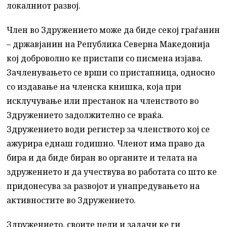
локалниот развој.
Член во Здружението може да биде секој граѓанин
– државјанин на Република Северна Македонија
кој доброволно ке пристапи со писмена изјава.
Зачленувањето се врши со пристапница, односно
со издавање на членска книшка, која при
исклучување или престанок на членството во
Здружението задолжително се враќа.
Здружението води регистер за членството кој се
ажурира еднаш годишно. Членот има право да
бира и да биде биран во органите и телата на
здружението и да учествува во работата со што ке
придонесува за развојот и унапредувањето на
активностите во Здружението.
Здружението, своите цели и задачи ке ги