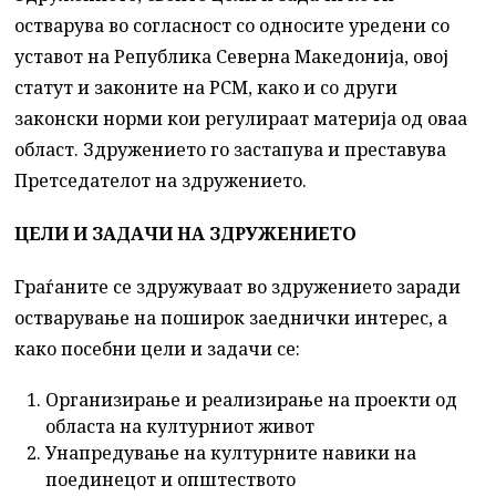
остварува во согласност со односите уредени со
уставот на Република Северна Македонија, овој
статут и законите на РСМ, како и со други
законски норми кои регулираат материја од оваа
област. Здружението го застапува и преставува
Претседателот на здружението.
ЦЕЛИ И ЗАДАЧИ НА ЗДРУЖЕНИЕТО
Граѓаните се здружуваат во здружението заради
остварување на поширок заеднички интерес, а
како посебни цели и задачи се:
Организирање и реализирање на проекти од
областа на културниот живот
Унапредување на културните навики на
поединецот и општеството