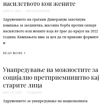
насилството кон жените
JUNE 6, 2022
UNCATEGORIZED
Здружението на граѓани Диверзиум започнува
кампања за заедничка, масовна борба против онлајн
насилството кон жените која ќе трае до крајот на 2022
година. Кампањата има за цел да ги прикаже формите
и
READ MORE +
Унапредување на можностите за
социјално претприемништво кај
старите лица
MAY 13, 2022
СОЦИЈАЛА
Здружението за унапредување на националната