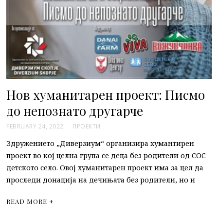
Нов хуманитарен проект: Писмо
до непознато другарче
FEBRUARY 24, 2022
ПРОЕКТИ
Здружението „Диверзиум“ организира хумантирен
проект во кој целна група се деца без родители од СОС
детското село. Овој хуманитарен проект има за цел да
проследи донација на дечињата без родители, но и
READ MORE +