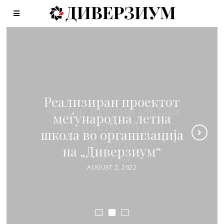
Реализиран
Реализиран проектот
Заедно против онлајн
социјалниот и
меѓународна летна
хуманитарен проект
насилството кон
школа во организација
„Ден на друштвени
жените
на „Диверзиум“
игри со стари лица“
JUNE 6, 2022
AUGUST 2, 2022
MARCH 19, 2022